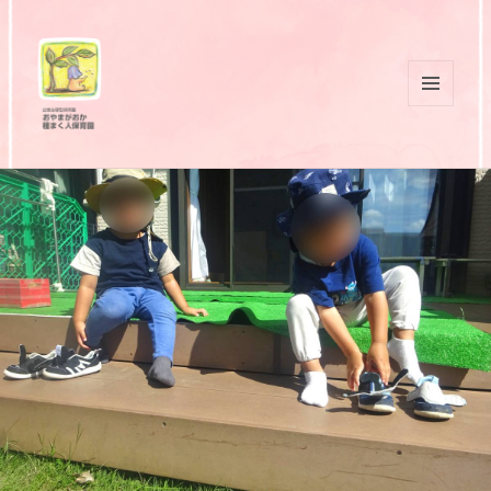
メニュ
ーとウ
おやまがおか 種まく人保育園
ィジェ
ット